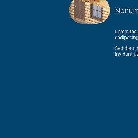
Nonum
Lorem ipsu
sadipscing 
Sed diam 
invidunt ut