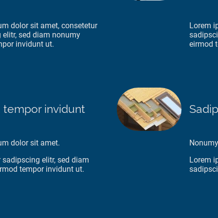
m dolor sit amet, consetetur
Lorem ip
 elitr, sed diam nonumy
sadipsci
por invidunt ut.
eirmod t
 tempor invidunt
Sadip
um dolor sit amet.
Nonumy 
 sadipscing elitr, sed diam
Lorem ip
rmod tempor invidunt ut.
sadipsci