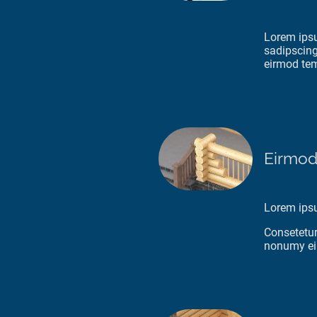
Lorem ipsu
sadipscing
eirmod tem
Eirmod
Lorem ips
Consetetur
nonumy ei